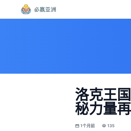
洛克王国
秘力量再
1个月前
135