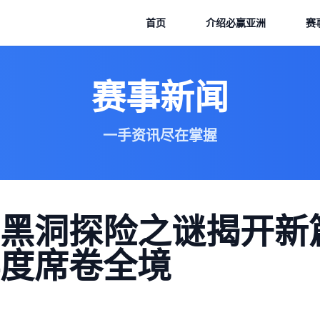
首页
介绍
必赢亚洲
赛
赛事新闻
一手资讯尽在掌握
黑洞探险之谜揭开新
度席卷全境