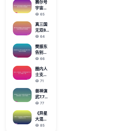
赛尔号
攻略畅
享助你
宇宙英
玩无限
称霸峡
雄斯塔
65
资源提
克燃魂
升战斗
真三国
进化与
力》
无双8
星际巅
破解版
64
峰对决
深度体
传奇史
樊振东
验玩法
诗荣耀
告别萨
解析与
篇章
尔布吕
66
全角色
肯加盟
开放指
圈内人
杜塞尔
南实战
士支招
多夫乒
攻略集
国足：
71
乓球队
伊万若
开启新
兽神演
信刘诚
篇章
武7.7版
宇王钰
本全面
77
栋，不
进阶技
妨放手
《异星
巧与通
一搏
大混战
关阵容
修改器
85
搭配详
全功能